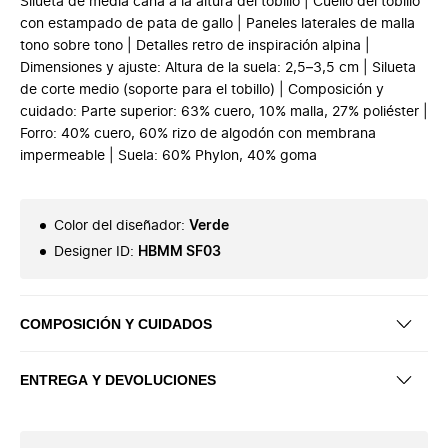
Silueta de media caña a la altura del tobillo | Cuello del tobillo
con estampado de pata de gallo | Paneles laterales de malla
tono sobre tono | Detalles retro de inspiración alpina |
Dimensiones y ajuste: Altura de la suela: 2,5–3,5 cm | Silueta
de corte medio (soporte para el tobillo) | Composición y
cuidado: Parte superior: 63% cuero, 10% malla, 27% poliéster |
Forro: 40% cuero, 60% rizo de algodón con membrana
impermeable | Suela: 60% Phylon, 40% goma
Color del diseñador
:
Verde
Designer ID
:
HBMM SF03
COMPOSICIÓN Y CUIDADOS
ENTREGA Y DEVOLUCIONES