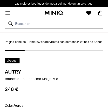
Las mejores boutiques de moda del mundo en un solo lugar
Página principal
/
Hombre
/
Zapatos
/
Botas con cordones
/
Botines de Senderis
¡Pocos!
AUTRY
Botines de Senderismo Malga Mid
248 €
Color
:
Verde