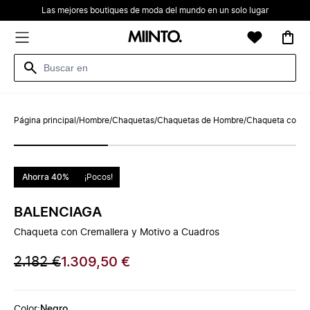
Las mejores boutiques de moda del mundo en un solo lugar
Página principal
/
Hombre
/
Chaquetas
/
Chaquetas de Hombre
/
Chaqueta con Cr
Ahorra 40%
¡Pocos!
BALENCIAGA
Chaqueta con Cremallera y Motivo a Cuadros
2.182 €
1.309,50 €
Color
:
Negro