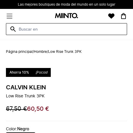
Las mejores boutiques de moda del mundo en un solo lugar
Página principal
/
Hombre
/
Low Rise Trunk 3PK
Ahorra 10%
¡Pocos!
CALVIN KLEIN
Low Rise Trunk 3PK
67,50 €
60,50 €
Color
:
Negro