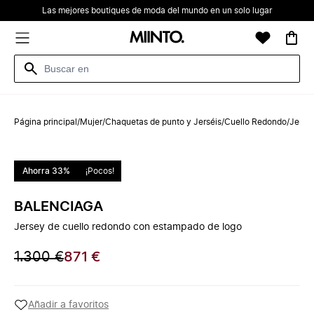
Las mejores boutiques de moda del mundo en un solo lugar
Página principal
/
Mujer
/
Chaquetas de punto y Jerséis
/
Cuello Redondo
/
Jerse
Ahorra 33%
¡Pocos!
BALENCIAGA
Jersey de cuello redondo con estampado de logo
1.300 €
871 €
Añadir a favoritos