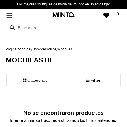
Las mejores boutiques de moda del mundo en un solo lugar
Página principal
/
Hombre
/
Bolsos
/
Mochilas
MOCHILAS DE
Categorías
Filter
No se encontraron productos
Intente afinar su búsqueda utilizando los filtros anteriores.